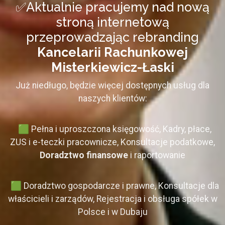
✅Aktualnie pracujemy nad nową
stroną internetową
przeprowadzając rebranding
Kancelarii Rachunkowej
Misterkiewicz-Łaski
Już niedługo, będzie więcej dostępnych usług dla
naszych klientów:
🟩 Pełna i uproszczona księgowość, Kadry, płace,
ZUS i e-teczki pracownicze, Konsultacje podatkowe,
Doradztwo finansowe
i raportowanie
🟩 Doradztwo gospodarcze i prawne, Konsultacje dla
właścicieli i zarządów, Rejestracja i obsługa spółek w
Polsce i w Dubaju