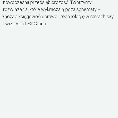
nowoczesna przedsiębiorczość. Tworzymy
rozwiązania, które wykraczają poza schematy –
łącząc księgowość, prawo i technologię w ramach siły
i wizji VORTEX Group.
9
+
250
+
60
%
LAT
KLIENTÓW
SPÓŁKI
2
LOKALIZACJE